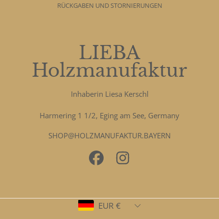
RÜCKGABEN UND STORNIERUNGEN
LIEBA
Holzmanufaktur
Inhaberin Liesa Kerschl
Harmering 1 1/2, Eging am See, Germany
SHOP@HOLZMANUFAKTUR.BAYERN
FACEBOOK
INSTAGRAM
Land/Region
EUR €