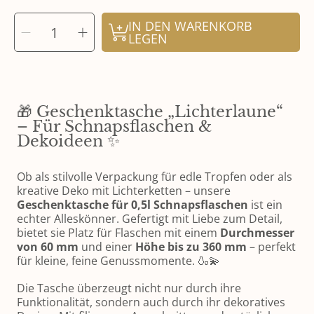
MENGE
IN DEN WARENKORB
Menge
Menge
AUSWÄHLEN
für
für
LEGEN
Geschenktasche
Geschenktasche
-
-
Schnapsflasche
Schnapsflasche
0,5
0,5
verringern
erhöhen
🎁 Geschenktasche „Lichterlaune“
– Für Schnapsflaschen &
Dekoideen ✨
Ob als stilvolle Verpackung für edle Tropfen oder als 
kreative Deko mit Lichterketten – unsere 
Geschenktasche für 0,5l Schnapsflaschen
 ist ein 
echter Alleskönner. Gefertigt mit Liebe zum Detail, 
bietet sie Platz für Flaschen mit einem 
Durchmesser 
von 60 mm
 und einer 
Höhe bis zu 360 mm
 – perfekt 
für kleine, feine Genussmomente. 🍶💫
Die Tasche überzeugt nicht nur durch ihre 
Funktionalität, sondern auch durch ihr dekoratives 